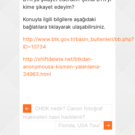
kime şikayet edeyim?
Konuyla ilgili bilgilere aşağıdaki
bağlatılara tıklayarak ulaşabilirsiniz.
http://www.btk.gov.tr/basin_bultenleri/bb.php?
ID=10734
http://shiftdelete.net/btkdan-
anonymousa-kismen-yalanlama-
34963.html
CHDK nedir? Canon fotoğraf
makineleri nasıl hacklenir?
Florida, USA Tour