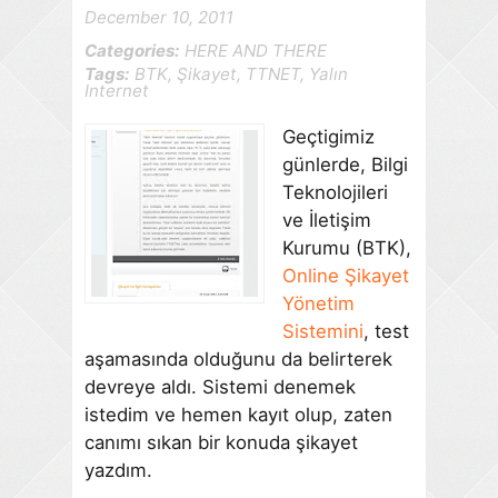
December 10, 2011
Categories:
HERE AND THERE
Tags:
BTK
,
Şikayet
,
TTNET
,
Yalın
Internet
Geçtigimiz
günlerde, Bilgi
Teknolojileri
ve İletişim
Kurumu (BTK),
Online Şikayet
Yönetim
Sistemini
, test
aşamasında olduğunu da belirterek
devreye aldı. Sistemi denemek
istedim ve hemen kayıt olup, zaten
canımı sıkan bir konuda şikayet
yazdım.