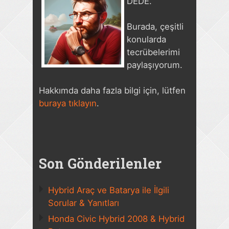
DEDE.
Burada, çeşitli
konularda
tecrübelerimi
paylaşıyorum.
Hakkımda daha fazla bilgi için, lütfen
buraya tıklayın
.
Son Gönderilenler
Hybrid Araç ve Batarya ile İlgili
Sorular & Yanıtları
Honda Civic Hybrid 2008 & Hybrid