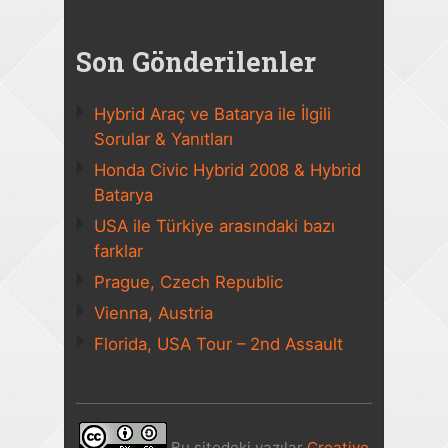
Son Gönderilenler
Hybrid Araç ve Batarya ile İlgili
Sorular & Yanıtları
Honda Civic Hybrid 2008 & Hybrid
Batarya
USA ile Türkiye arasındaki bazı
farklar
Prague, Czech Republic
Vienna, Austria
Florida, USA Tour – 2nd Assault
Bu sitedeki yazılar
Creative