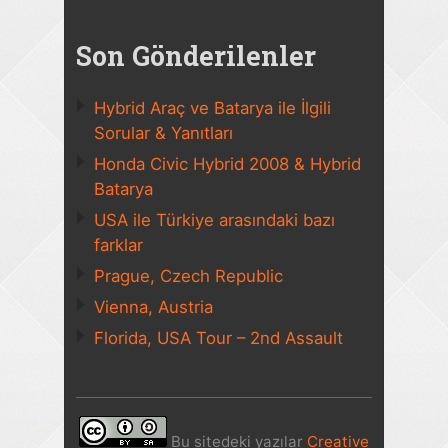
Son Gönderilenler
Hybrid Araç ve Batarya ile İlgili
Sorular & Yanıtları
Honda Civic Hybrid 2008 & Hybrid
Batarya
USA ile Türkiye arasındaki bazı
farklar
Prague, Czech Republic
Vienna, Austria
Florida, USA Tour – 2nd Assault
Bu sitedeki yazılar
Creative