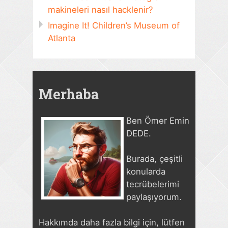
makineleri nasıl hacklenir?
Imagine It! Children’s Museum of
Atlanta
Merhaba
Ben Ömer Emin
DEDE.
Burada, çeşitli
konularda
tecrübelerimi
paylaşıyorum.
Hakkımda daha fazla bilgi için, lütfen