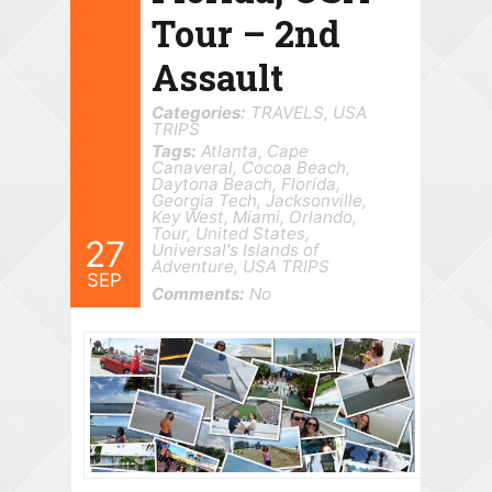
Tour – 2nd
Assault
Categories:
TRAVELS
,
USA
TRIPS
Tags:
Atlanta
,
Cape
Canaveral
,
Cocoa Beach
,
Daytona Beach
,
Florida
,
Georgia Tech
,
Jacksonville
,
Key West
,
Miami
,
Orlando
,
Tour
,
United States
,
27
Universal's Islands of
Adventure
,
USA TRIPS
SEP
Comments:
No